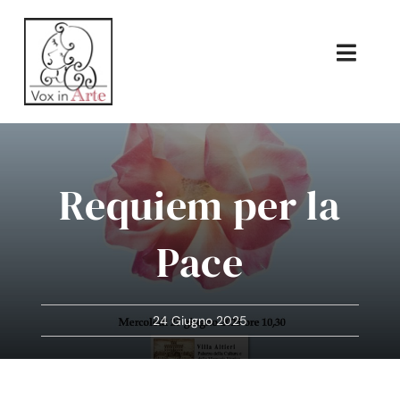
Salta
al
contenuto
Toggl
Navig
Home
Chi Siamo
Requiem per la
Prossimi Eventi
Pace
Gallery
Contatti
24 Giugno 2025