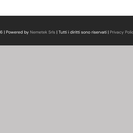
26 | Powered by
Nemetek Srls
| Tutti i diritti sono riservati |
Privacy Poli